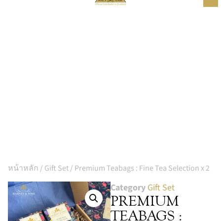
หน้าหลัก
/
Gift Set
/ Premium Teabags : Fine Tea Selection x 2
Category
Gift Set
PREMIUM
TEABAGS :