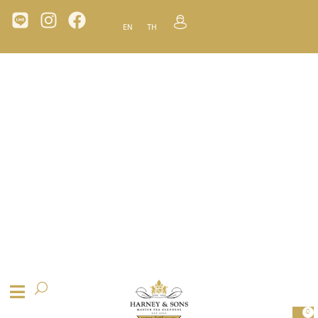
EN
TH
0