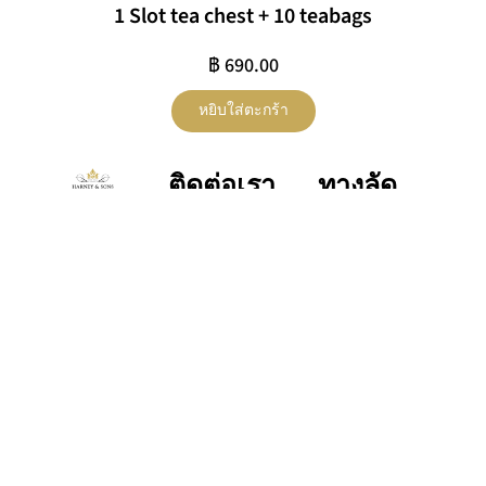
1 Slot tea chest + 10 teabags
฿
690.00
หยิบใส่ตะกร้า
ติดต่อเรา
ทางลัด
Shop
Privacy
contactus@harneyteasthailand.c
@harneyteasthailand
Teas
Policy
099.659.9551
Harney
โปรโม
Shipping
& Sons
Line ID :
ชั่น
Policy
Thailand
@harneyteasthailand
เกี่ยวกับ
Refund
เรา
Policy
ติดต่อ
Tax
เรา
Policy
Tea