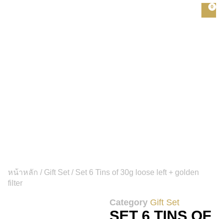
0
หน้าหลัก
/
Gift Set
/ Set 6 Tins of 30g loose left + golden
filter
Category
Gift Set
SET 6 TINS OF