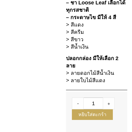
– ชา Loose Leaf เลือกได้
ทุกรสชาติ
– กระดาษไข มีให้ 4 สี
> สีแดง
> สีครีม
> สีขาว
> สีน้ำเงิน
ปลอกกล่อง มีให้เลือก 2
ลาย
> ลายดอกไม้สีน้ำเงิน
> ลายใบไม้สีแดง
-
+
หยิบใส่ตะกร้า