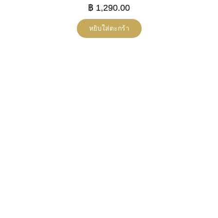
฿
1,290.00
หยิบใส่ตะกร้า