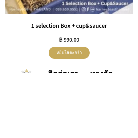
1 selection Box + cup&saucer
฿
990.00
หยิบใส่ตะกร้า
ติดต่อเรา
ทางลัด
Shop
Privacy
contactus@harneyteasthailand.c
@harneyteasthailand
Teas
Policy
099.659.9551
Harney
โปรโม
Shipping
& Sons
Line ID :
ชั่น
Policy
Thailand
@harneyteasthailand
เกี่ยวกับ
Refund
เรา
Policy