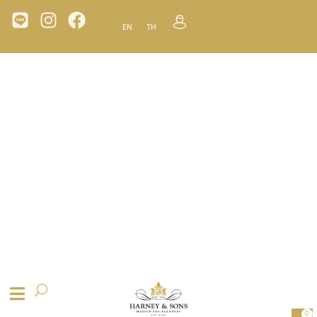
EN
TH
0