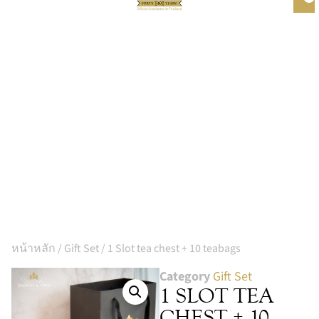
หน้าหลัก
/
Gift Set
/ 1 Slot tea chest + 10 teabags
Category
Gift Set
1 SLOT TEA
CHEST + 10