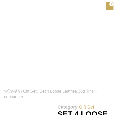
0
หน้าหลัก
/
Gift Set
/ Set 4 Loose Leaf tea 30g Tins +
cupsaucer
Category
Gift Set
SET 4 LOOSE