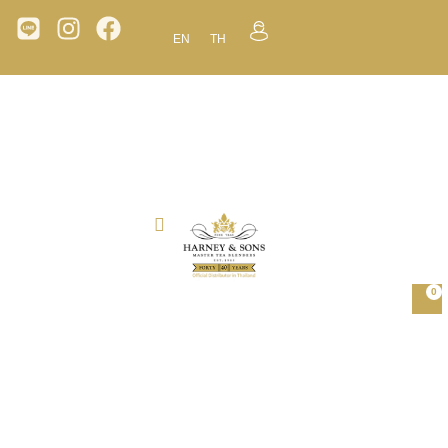
EN
TH
0