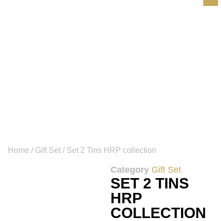
Home
/
Gift Set
/ Set 2 Tins HRP collection
Category
Gift Set
SET 2 TINS
HRP
COLLECTION