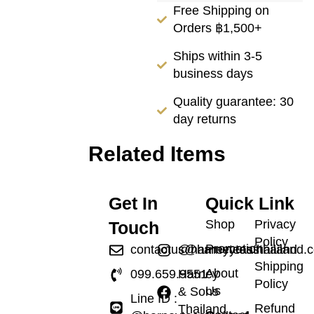
Free Shipping on
Orders ฿1,500+
Ships within 3-5
business days
Quality guarantee: 30
day returns
Related Items
Get In
Quick Link
Shop
Privacy
Touch
Policy
Promotion
contactus@harneyteasthailand.
@harneyteasthailand
Shipping
About
099.659.9551
Harney
Policy
Us
& Sons
Line ID :
Refund
Thailand