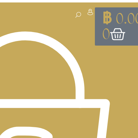
฿
0.0
0