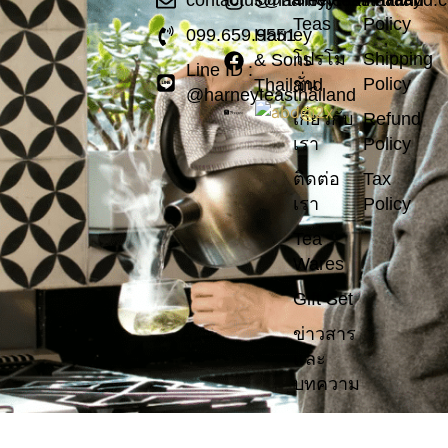
contactus@harneyteasthailand.
@harneyteasthailand
Teas
Policy
099.659.9551
Harney
โปรโม
Shipping
& Sons
Line ID :
ชั่น
Policy
Thailand
@harneyteasthailand
เกี่ยวกับ
Refund
เรา
Policy
ติดต่อ
Tax
เรา
Policy
Tea
Wares
Gift Set
ข่าวสาร
และ
บทความ