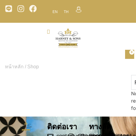
EN
TH
0
หน้าหลัก
/ Shop
N
re
fo
ติดต่อเรา
ทางลัด
Shop
Privacy