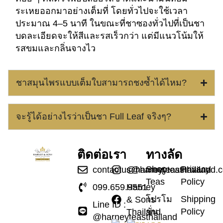
ระเหยออกมาอย่างเต็มที่ โดยทั่วไปจะใช้เวลา
ประมาณ 4–5 นาที ในขณะที่ชาซองทั่วไปที่เป็นชา
บดละเอียดจะให้สีและรสเร็วกว่า แต่มีแนวโน้มให้
รสขมและกลิ่นจางไว
ชาสมุนไพรแบบเต็มใบสามารถชงซ้ำได้ไหม?
จะรู้ได้อย่างไรว่าเป็นชา Full Leaf จริงๆ?
ติดต่อเรา
ทางลัด
Shop
Privacy
contactus@harneyteasthailand.
@harneyteasthailand
Teas
Policy
099.659.9551
Harney
โปรโม
Shipping
& Sons
Line ID :
ชั่น
Policy
Thailand
@harneyteasthailand